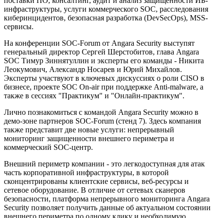
поставки ПО, консалтинг, аудит и анализ защищенности ИБ-
инфраструктуры, услуги коммерческого SOC, расследования
киберинцидентов, безопасная разработка (DevSecOps), MSS-
сервисы.
На конференции SOC-Forum от Angara Security выступят
генеральный директор Сергей Шерстобитов, глава Angara
SOC Тимур Зиннятуллин и эксперты его команды - Никита
Леокумович, Александр Носарев и Юрий Михайлов.
Эксперты участвуют в ключевых дискуссиях о роли CISO в
бизнесе, проекте SOC On-air при поддержке Anti-malware, а
также в сессиях "Практикум" и "Онлайн-практикум".
Лично познакомиться с командой Angara Security можно в
демо-зоне партнеров SOC-Forum (стенд 7). Здесь компания
также представит две новые услуги: непрерывный
мониторинг защищенности внешнего периметра и
коммерческий SOC-центр.
Внешний периметр компании - это легкодоступная для атак
часть корпоративной инфраструктуры, в которой
сконцентрированы клиентские сервисы, веб-ресурсы и
сетевое оборудование. В отличие от сетевых сканеров
безопасности, платформа непрерывного мониторинга Angara
Security позволяет получить данные об актуальном состоянии
внешнего периметра по одному клику и необходимую